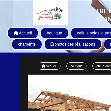
BIE
CON
Accueil
boutique
cellule poids lourds
charpente
photos des réalisations
Accueil
boutique
abri a ca