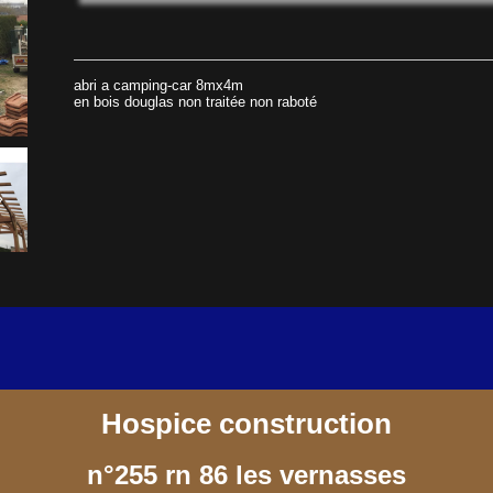
abri a camping-car 8mx4m
en bois douglas non traitée non raboté
Hospice construction
n°255 rn 86 les vernasses