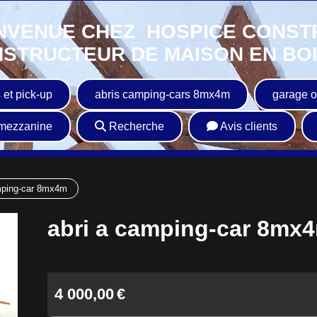
NVENUE CHEZ HOSPICE CONST
STRUCTEUR DE MAISON EN BOIS
 et pick-up
abris camping-cars 8mx4m
garage o
mezzanine
Recherche
Avis clients
mping-car 8mx4m
abri a camping-car 8mx
4 000,00
€